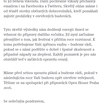
to již během víkendu. Další pochvalné vzkazy přicházejí
emailem i na Facebooku a Twitteru. Skvělý ohlas máme i
od téměř stovky obětavých dobrovolníků, kteří pomáhali
zajistit prohlídky v otevřených budovách.
Tyto skvělé výsledky nám dodávají energii ihned se
vrhnout do přípravy dalšího ročníku. Již nyní začínáme
přemýšlet o tom, jak festival v příštím roce rozvinout. K
tomu potřebujeme Vaši zpětnou vazbu – budeme rádi,
pokud se s námi podělíte o dobré i špatné zkušenosti a
případné nápady na zlepšení. Každý poznatek je pro nás
obzvlášť teď v začátcích opravdu cenný.
Máme před sebou spoustu plánů a budeme rádi, pokud v
následujícím roce Vaši budovu opět otevřete veřejnosti.
Těšíme se na spolupráci při přípravách Open House Praha
2016.
Se srdečným pozdravem,