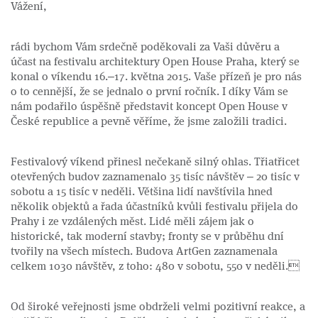
Vážení,
rádi bychom Vám srdečně poděkovali za Vaši důvěru a
účast na festivalu architektury Open House Praha, který se
konal o víkendu 16.–17. května 2015. Vaše přízeň je pro nás
o to cennější, že se jednalo o první ročník. I díky Vám se
nám podařilo úspěšně představit koncept Open House v
České republice a pevně věříme, že jsme založili tradici.
Festivalový víkend přinesl nečekaně silný ohlas. Třiatřicet
otevřených budov zaznamenalo 35 tisíc návštěv – 20 tisíc v
sobotu a 15 tisíc v neděli. Většina lidí navštívila hned
několik objektů a řada účastníků kvůli festivalu přijela do
Prahy i ze vzdálených měst. Lidé měli zájem jak o
historické, tak moderní stavby; fronty se v průběhu dní
tvořily na všech místech. Budova ArtGen zaznamenala
celkem 1030 návštěv, z toho: 480 v sobotu, 550 v neděli.
Od široké veřejnosti jsme obdrželi velmi pozitivní reakce, a