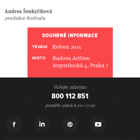
Andrea Šenkyříková
produkce festivalu
SOUHRNÉ INFORMACE
Květen 2015
TRVÁNÍ
Budova ArtGen
MÍSTO
Argentinská 4, Praha 7
Volejte zdarma:
800 112 851
pondělí–pátek 8.00–17.00