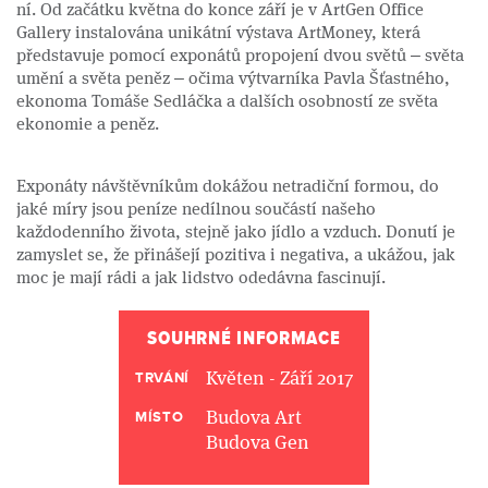
ní. Od začátku května do konce září je v ArtGen Office
Gallery instalována unikátní výstava ArtMoney, která
představuje pomocí exponátů propojení dvou světů – světa
umění a světa peněz – očima výtvarníka Pavla Šťastného,
ekonoma Tomáše Sedláčka a dalších osobností ze světa
ekonomie a peněz.
Exponáty návštěvníkům dokážou netradiční formou, do
jaké míry jsou peníze nedílnou součástí našeho
každodenního života, stejně jako jídlo a vzduch. Donutí je
zamyslet se, že přinášejí pozitiva i negativa, a ukážou, jak
moc je mají rádi a jak lidstvo odedávna fascinují.
SOUHRNÉ INFORMACE
Květen - Září 2017
TRVÁNÍ
Budova Art
MÍSTO
Budova Gen