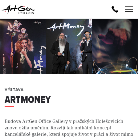
Volejte
zdarma:
800
112
851
VÝSTAVA
ARTMONEY
Budova ArtGen Office Gallery v pražských Holešovicích
znovu ožila uměním. Rozvíjí tak unikátní koncept
kancelářské galerie, která spojuje život v práci a život mimo